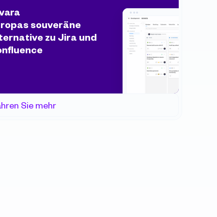
vara
ropas souveräne 
ternative zu Jira und 
nfluence
ahren Sie mehr