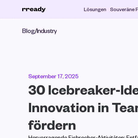
Lösungen
Souveräne P
Blog
/
Industry
September 17, 2025
30 Icebreaker-Idee
Innovation in Tea
fördern
Hervorragende Eisbrecher-Aktivitäten: Entfac