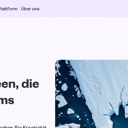
lattform
Über uns
n, die 
ms 
hen Sie Kreativität, 