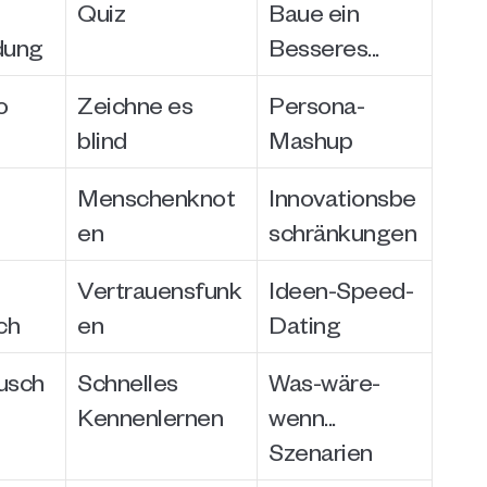
Quiz
Baue ein 
dung
Besseres...
o
Zeichne es 
Persona-
blind
Mashup
Menschenknot
Innovationsbe
en
schränkungen
Vertrauensfunk
Ideen-Speed-
ch
en
Dating
usch
Schnelles 
Was-wäre-
Kennenlernen
wenn... 
Szenarien