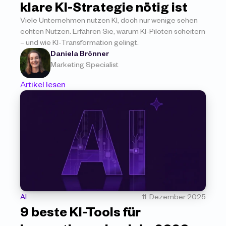
klare KI-Strategie nötig ist
Viele Unternehmen nutzen KI, doch nur wenige sehen 
echten Nutzen. Erfahren Sie, warum KI-Piloten scheitern 
– und wie KI-Transformation gelingt.
Daniela Brönner
Marketing Specialist
Artikel lesen
AI
11. Dezember 2025
9 beste KI-Tools für 