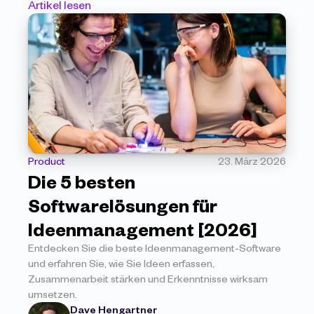
Artikel lesen
Product
23. März 2026
Die 5 besten 
Softwarelösungen für 
Ideenmanagement [2026]
Entdecken Sie die beste Ideenmanagement-Software 
und erfahren Sie, wie Sie Ideen erfassen, 
Zusammenarbeit stärken und Erkenntnisse wirksam 
umsetzen.
Dave Hengartner