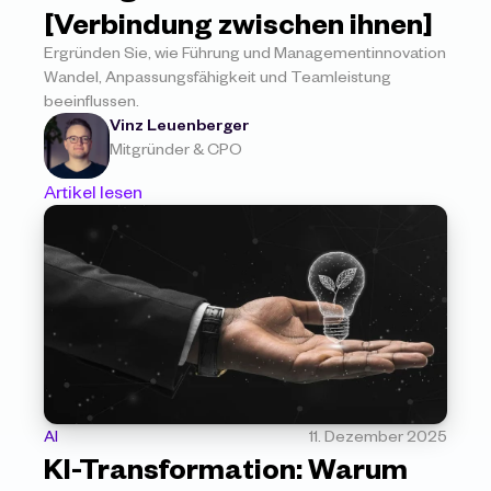
[Verbindung zwischen ihnen]
Ergründen Sie, wie Führung und Managementinnovation 
Wandel, Anpassungsfähigkeit und Teamleistung 
beeinflussen.
Vinz Leuenberger
Mitgründer & CPO
Artikel lesen
AI
11. Dezember 2025
KI-Transformation: Warum 