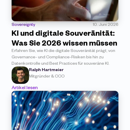
Sovereignty
10. Juni 2026
KI und digitale Souveränität: 
Was Sie 2026 wissen müssen
Erfahren Sie, wie KI die digitale Souveränität prägt; von 
Governance- und Compliance-Risiken bis hin zu 
Datenkontrolle und Best Practices für souveräne KI.
Ralph Hartmeier
Mitgründer & CCO
Artikel lesen