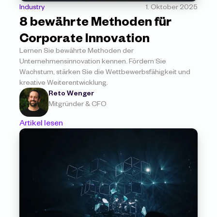
Industry
1. Oktober 2025
8 bewährte Methoden für 
Corporate Innovation
Lernen Sie bewährte Methoden der 
Unternehmensinnovation kennen. Fördern Sie 
Wachstum, stärken Sie die Wettbewerbsfähigkeit und 
kreative Weiterentwicklung.
Reto Wenger
Mitgründer & CFO
Artikel lesen