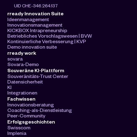
UID CHE-346.264.137
rready Innovation Suite
Ideenmanagement
Innovationsmanagement
KICKBOX Intrapreneurship
Betriebliches Vorschlagswesen | BVW
Kontinuierliche Verbesserung | KVP
Demo innovation suite
rready work
sovara
Sovara-Demo
Souveräne KI-Plattform
Souveränitäts-Trust Center
Datensicherheit
KI
Integrationen
Fachwissen
Innovationsberatung
Coaching-als-Dienstleistung
Peer-Community
Erfolgsgeschichten
Swisscom
Implenia