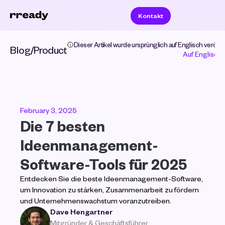
Kontakt
Dieser Artikel wurde ursprünglich auf Englisch veröffent
Blog
/
Product
Auf Englisch 
February 3, 2025
Die 7 besten 
Ideenmanagement-
Software-Tools für 2025
Entdecken Sie die beste Ideenmanagement-Software, 
um Innovation zu stärken, Zusammenarbeit zu fördern 
und Unternehmenswachstum voranzutreiben.
Dave Hengartner
Mitgründer & Geschäftsführer