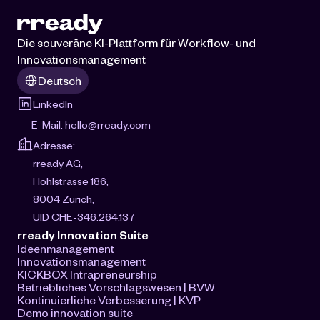
Die souveräne KI-Plattform für Workflow- und 
Innovationsmanagement
Select Language
Deutsch
LinkedIn
E-Mail: 
hello@rready.com
Adresse:
rready AG, 
Hohlstrasse 186, 
8004 Zürich, 
UID CHE-346.264.137
rready Innovation Suite
Ideenmanagement
Innovationsmanagement
KICKBOX Intrapreneurship
Betriebliches Vorschlagswesen | BVW
Kontinuierliche Verbesserung | KVP
Demo innovation suite