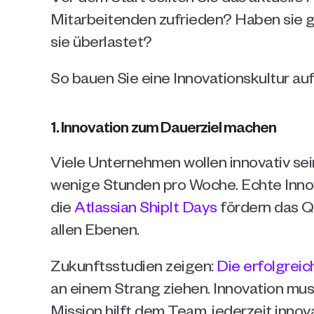
Mitarbeitenden zufrieden? Haben sie ge
sie überlastet?
So bauen Sie eine Innovationskultur auf
1. Innovation zum Dauerziel machen
Viele Unternehmen wollen innovativ sein
wenige Stunden pro Woche. Echte Innova
die 
Atlassian ShipIt Days
 fördern das Q
allen Ebenen.
Zukunftsstudien zeigen: 
Die erfolgrei
an einem Strang ziehen. Innovation muss
Mission hilft dem Team, jederzeit innova