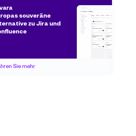
vara
ropas souveräne 
ternative zu Jira und 
nfluence
ahren Sie mehr