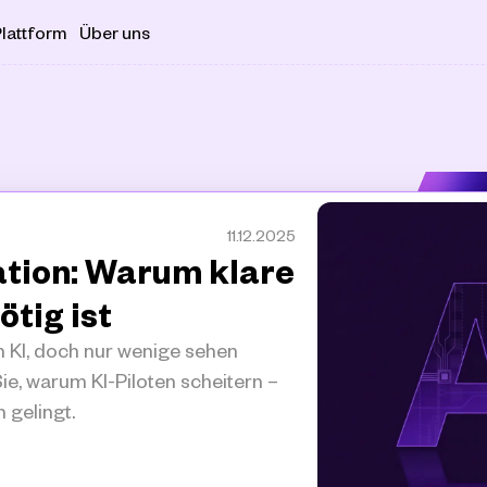
lattform
Über uns
11.12.2025
tion: Warum klare 
ötig ist
 KI, doch nur wenige sehen 
e, warum KI-Piloten scheitern – 
 gelingt.