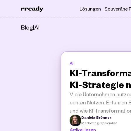
Lösungen
Souveräne P
Blog
|
AI
AI
KI-Transforma
KI-Strategie n
Viele Unternehmen nutzen
echten Nutzen. Erfahren Si
und wie KI-Transformation
Daniela Brönner
Marketing Specialist
Artikel lesen