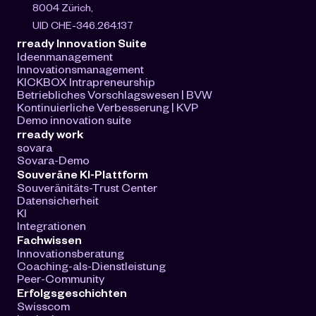
8004 Zürich, 
UID CHE-346.264.137
rready Innovation Suite
Ideenmanagement
Innovationsmanagement
KICKBOX Intrapreneurship
Betriebliches Vorschlagswesen | BVW
Kontinuierliche Verbesserung | KVP
Demo innovation suite
rready work
sovara
Sovara-Demo
Souveräne KI-Plattform
Souveränitäts-Trust Center
Datensicherheit
KI
Integrationen
Fachwissen
Innovationsberatung
Coaching-als-Dienstleistung
Peer-Community
Erfolgsgeschichten
Swisscom