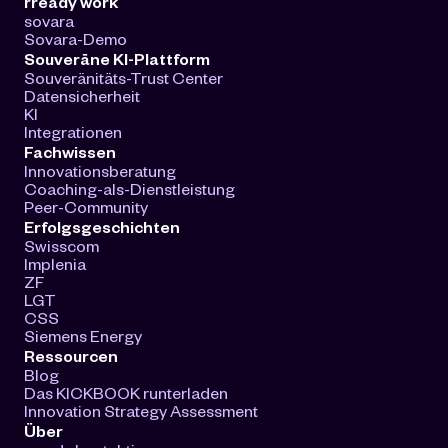
rready work
sovara
Sovara-Demo
Souveräne KI-Plattform
Souveränitäts-Trust Center
Datensicherheit
KI
Integrationen
Fachwissen
Innovationsberatung
Coaching-als-Dienstleistung
Peer-Community
Erfolgsgeschichten
Swisscom
Implenia
ZF
LGT
CSS
Siemens Energy
Ressourcen
Blog
Das KICKBOOK runterladen
Innovation Strategy Assessment
Über