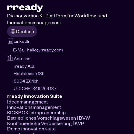
Die souveräne KI-Plattform für Workflow- und 
Innovationsmanagement
Select Language
Deutsch
LinkedIn
E-Mail: 
hello@rready.com
Adresse:
rready AG, 
Hohlstrasse 186, 
8004 Zürich, 
UID CHE-346.264.137
rready Innovation Suite
Ideenmanagement
Innovationsmanagement
KICKBOX Intrapreneurship
Betriebliches Vorschlagswesen | BVW
Kontinuierliche Verbesserung | KVP
Demo innovation suite